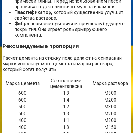
примесей глины. Перед использованием песок
просеивают для очистки от мусора и камней.
Пластификатор,
который существенно улучшит
свойства раствора.
Фибра
позволяет увеличить прочность будущего
покрытия. Она играет роль армирующего
компонента.
Рекомендуемые пропорции
Расчет цемента на стяжку пола делают на основании
марки используемого цемента и марки раствора,
который хотят получить.
Соотношение
Марка цемента
Марка раствора
цементапеска
600
1:3
М300
600
1:4
М200
500
1:2
М300
500
1:3
М200
400
1:1
М300
400
1:3
М150