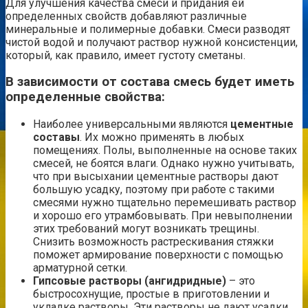
Для улучшения качества смеси и придания ей
определенных свойств добавляют различные
минеральные и полимерные добавки. Смеси разводят
чистой водой и получают раствор нужной консистенции,
который, как правило, имеет густоту сметаны.
В зависимости от состава смесь будет иметь
определенные свойства:
Наиболее универсальными являются
цементные
составы
. Их можно применять в любых
помещениях. Полы, выполненные на основе таких
смесей, не боятся влаги. Однако нужно учитывать,
что при высыхании цементные растворы дают
большую усадку, поэтому при работе с такими
смесями нужно тщательно перемешивать раствор
и хорошо его утрамбовывать. При невыполнении
этих требований могут возникать трещины.
Снизить возможность растрескивания стяжки
поможет армирование поверхности с помощью
арматурной сетки.
Гипсовые растворы (ангидридные)
– это
быстросохнущие, простые в приготовлении и
укладке растворы. Эти растворы не дают усадки,