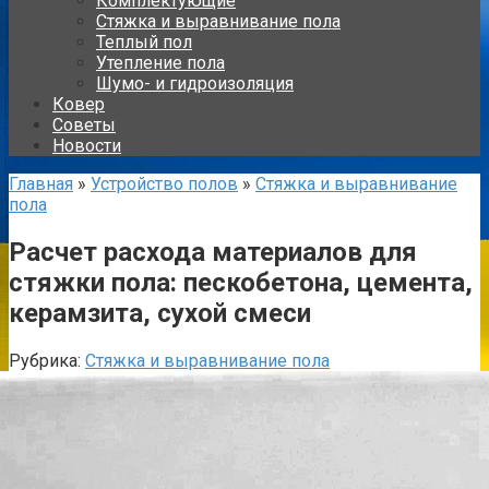
Комплектующие
Стяжка и выравнивание пола
Теплый пол
Утепление пола
Шумо- и гидроизоляция
Ковер
Советы
Новости
Главная
»
Устройство полов
»
Стяжка и выравнивание
пола
Расчет расхода материалов для
стяжки пола: пескобетона, цемента,
керамзита, сухой смеси
Рубрика:
Стяжка и выравнивание пола