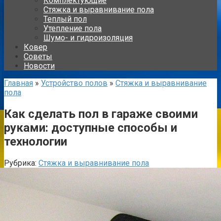
Комплектующие
Стяжка и выравнивание пола
Теплый пол
Утепление пола
Шумо- и гидроизоляция
Ковер
Советы
Новости
Главная
»
Устройство полов
»
Стяжка и выравнивание
пола
Как сделать пол в гараже своими
руками: доступные способы и
технологии
Рубрика:
Стяжка и выравнивание пола