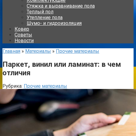
Комплектующие
Стяжка и выравнивание пола
Теплый пол
Утепление пола
Шумо- и гидроизоляция
Ковер
Советы
Новости
Главная
»
Материалы
»
Прочие материалы
Паркет, винил или ламинат: в чем
отличия
Рубрика:
Прочие материалы