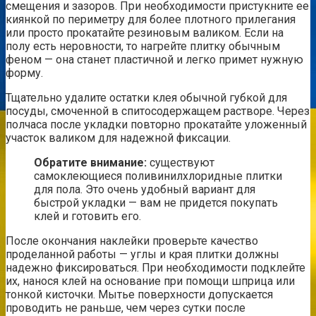
смещения и зазоров. При необходимости пристукните ее
киянкой по периметру для более плотного прилегания
или просто прокатайте резиновым валиком. Если на
полу есть неровности, то нагрейте плитку обычным
феном — она станет пластичной и легко примет нужную
форму.
Тщательно удалите остатки клея обычной губкой для
посуды, смоченной в спитосодержащем растворе. Через
полчаса после укладки повторно прокатайте уложенный
участок валиком для надежной фиксации.
Обратите внимание:
существуют
самоклеющиеся поливинилхлоридные плитки
для пола. Это очень удобный вариант для
быстрой укладки — вам не придется покупать
клей и готовить его.
После окончания наклейки проверьте качество
проделанной работы — углы и края плитки должны
надежно фиксироваться. При необходимости подклейте
их, нанося клей на основание при помощи шприца или
тонкой кисточки. Мытье поверхности допускается
проводить не раньше, чем через сутки после