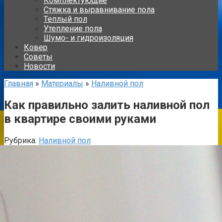
Комплектующие
Стяжка и выравнивание пола
Теплый пол
Утепление пола
Шумо- и гидроизоляция
Ковер
Советы
Новости
Главная
»
Материалы
»
Наливной пол
Как правильно залить наливной пол
в квартире своими руками
Рубрика:
Наливной пол