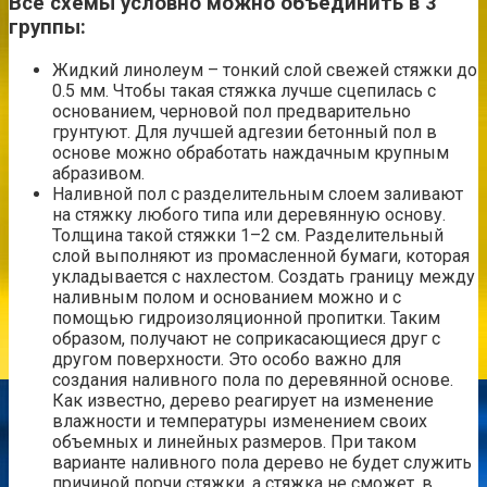
Все схемы условно можно объединить в 3
группы:
Жидкий линолеум – тонкий слой свежей стяжки до
0.5 мм. Чтобы такая стяжка лучше сцепилась с
основанием, черновой пол предварительно
грунтуют. Для лучшей адгезии бетонный пол в
основе можно обработать наждачным крупным
абразивом.
Наливной пол с разделительным слоем заливают
на стяжку любого типа или деревянную основу.
Толщина такой стяжки 1–2 см. Разделительный
слой выполняют из промасленной бумаги, которая
укладывается с нахлестом. Создать границу между
наливным полом и основанием можно и с
помощью гидроизоляционной пропитки. Таким
образом, получают не соприкасающиеся друг с
другом поверхности. Это особо важно для
создания наливного пола по деревянной основе.
Как известно, дерево реагирует на изменение
влажности и температуры изменением своих
объемных и линейных размеров. При таком
варианте наливного пола дерево не будет служить
причиной порчи стяжки, а стяжка не сможет, в