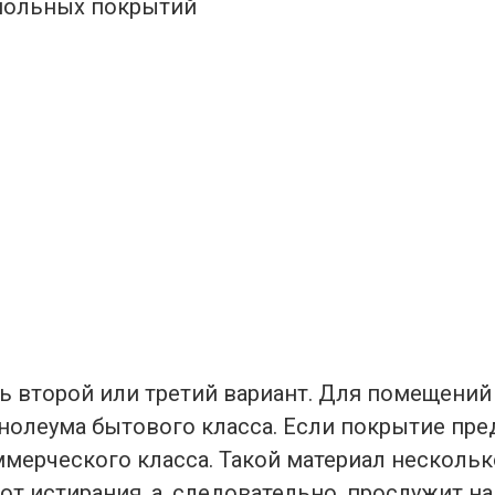
апольных покрытий
второй или третий вариант. Для помещений 
нолеума бытового класса. Если покрытие пре
ммерческого класса. Такой материал нескольк
от истирания, а, следовательно, прослужит н